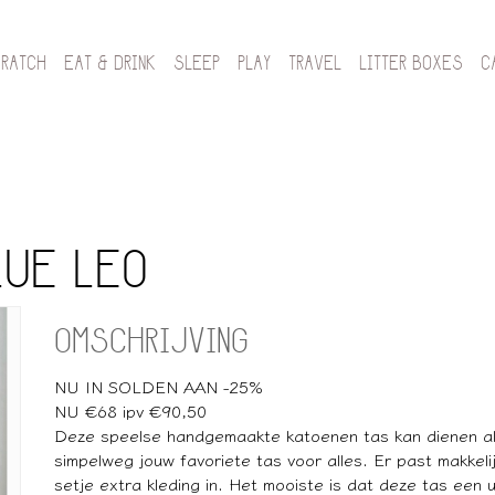
CRATCH
EAT & DRINK
SLEEP
PLAY
TRAVEL
LITTER BOXES
C
LUE LEO
OMSCHRIJVING
NU IN SOLDEN AAN -25%
NU €68 ipv €90,50
Deze speelse handgemaakte katoenen tas kan dienen al
simpelweg jouw favoriete tas voor alles. Er past makkeli
setje extra kleding in. Het mooiste is dat deze tas een 