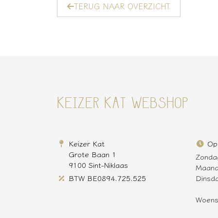
TERUG NAAR OVERZICHT
KEIZER KAT WEBSHOP
Keizer Kat
Op
Grote Baan 1
Zonda
9100 Sint-Niklaas
Maan
BTW BE0894.725.525
Dinsd
Woen