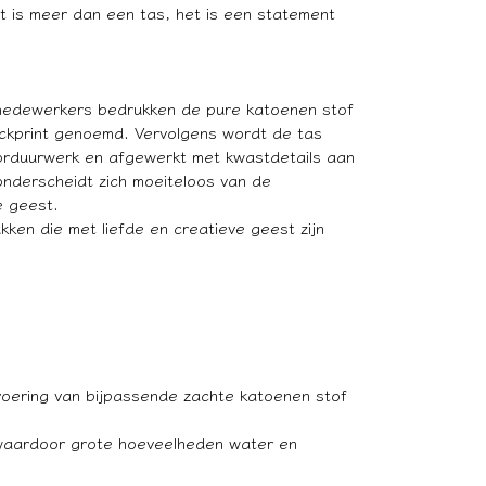
Dit is meer dan een tas, het is een statement
e medewerkers bedrukken de pure katoenen stof
ckprint genoemd. Vervolgens wordt de tas
orduurwerk en afgewerkt met kwastdetails aan
 onderscheidt zich moeiteloos van de
e geest.
ken die met liefde en creatieve geest zijn
voering van bijpassende zachte katoenen stof
s waardoor grote hoeveelheden water en