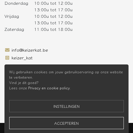
Donderdag
10:00u tot 12:00u
13:00u tot 17:00u
Vrijdag
10:00u tot 12:00u
13:00u tot 17:00u
Zaterdag
11:00u tot 18:00u
info@keizerkat.be
keizer_kat
SCHRIJF JE IN OP DE NIEUWSBRIEF
Wij gebruiken cookies om jouw gebruikservaring op onze website
te verbeteren.
Vind je dit goed?
Lees onze
Privacy en cookie policy
.
* Niet cumuleerbaar met andere kortingen
INSTELLINGEN
ACCEPTEREN
Keizer Kat Webshop © 2026 -
Privacy Policy
-
Voorwaarden