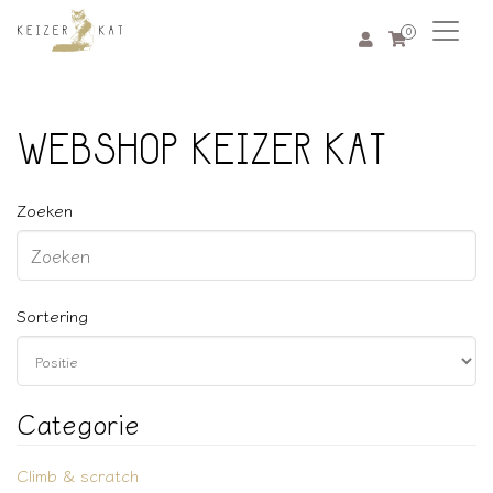
0
WEBSHOP KEIZER KAT
Zoeken
Sortering
Categorie
Climb & scratch