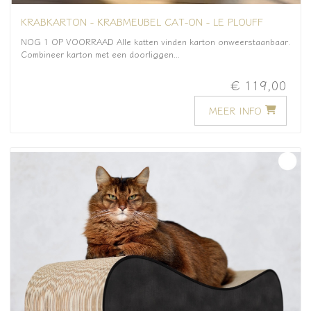
KRABKARTON - KRABMEUBEL CAT-ON - LE PLOUFF
NOG 1 OP VOORRAAD Alle katten vinden karton onweerstaanbaar.
Combineer karton met een doorliggen...
€ 119,00
MEER INFO