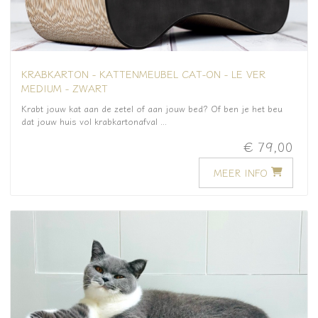
KRABKARTON - KATTENMEUBEL CAT-ON - LE VER
MEDIUM - ZWART
Krabt jouw kat aan de zetel of aan jouw bed? Of ben je het beu
dat jouw huis vol krabkartonafval ...
€ 79,00
MEER INFO