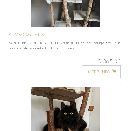
KLIMBOOM JET XL
KAN IN PRE ORDER BESTELD WORDEN Haal een stukje natuur in
huis met deze unieke klimboom. Onweer...
€ 365,00
MEER INFO