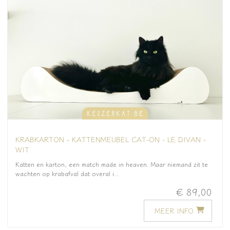
KRABKARTON - KATTENMEUBEL CAT-ON - LE DIVAN -
WIT
Katten en karton, een match made in heaven. Maar niemand zit te
wachten op krabafval dat overal i...
€ 89,00
MEER INFO