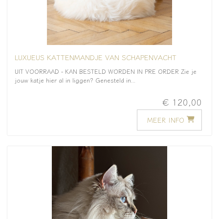
LUXUEUS KATTENMANDJE VAN SCHAPENVACHT
UIT VOORRAAD - KAN BESTELD WORDEN IN PRE ORDER Zie je
jouw katje hier al in liggen? Genesteld in...
€ 120,00
MEER INFO