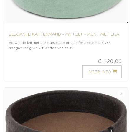
ELEGANTE KATTENMAND - MY FELT - MUNT MET LILA
Verwen je kat met deze gezellige en comfortabele mand van
hoogwaardig wolvilt. Katten voelen zi...
€ 120,00
MEER INFO