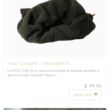
TEDDY SLAAPZAK - LIEBLINGSPFOTE
LAATSTE STUK Zie je jouw poes zichzelf al helemaal opkrullen in
deze luxe teddy slaapzak? Naast s...
€ 99,90
MEER INFO