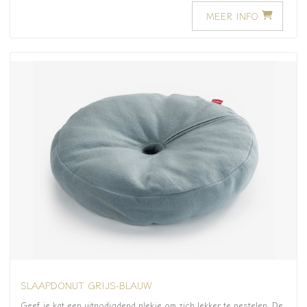
MEER INFO
SLAAPDONUT GRIJS-BLAUW
Geef je kat een uitnodigdend plekje om zich lekker te nestelen. De