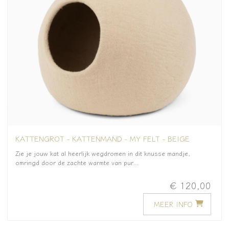
KATTENGROT - KATTENMAND - MY FELT - BEIGE
Zie je jouw kat al heerlijk wegdromen in dit knusse mandje,
omringd door de zachte warmte van pur...
€ 120,00
MEER INFO