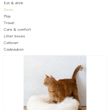
Eat & drink
Sleep
Play
Travel
Care & comfort
Litter boxes
Catlover
Cadeaubon