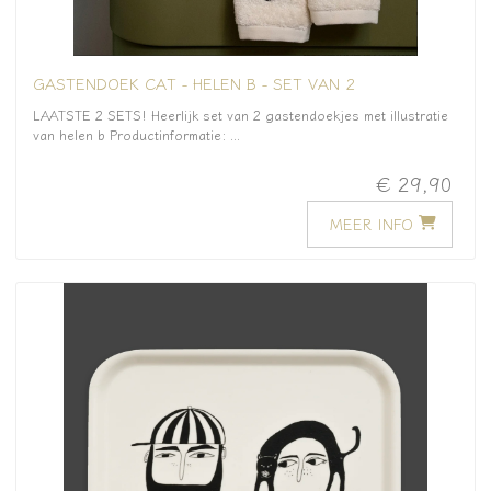
GASTENDOEK CAT - HELEN B - SET VAN 2
LAATSTE 2 SETS! Heerlijk set van 2 gastendoekjes met illustratie
van helen b Productinformatie: ...
€ 29,90
MEER INFO