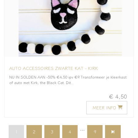
AUTO ACCESSOIRES ZWARTE KAT - KIRK
NU IN SOLDEN AAN -50% €4,50 ipv €9 Transformeer je kleerkast
of auto met Kirk, the Black Cat. Dit...
€ 4,50
MEER INFO
...
1
2
3
4
9