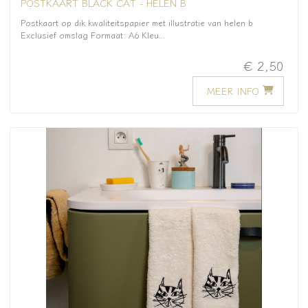
POSTKAART BLACK CAT - HELEN B
Postkaart op dik kwaliteitspapier met illustratie van helen b
Exclusief omslag Formaat: A6 Kleu...
€ 2,50
MEER INFO