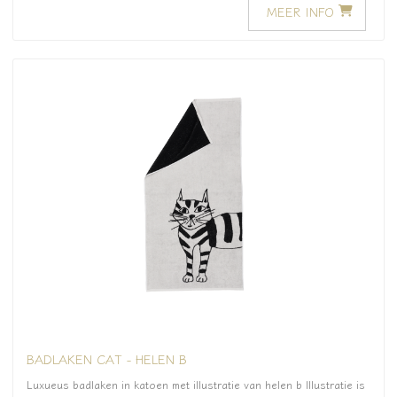
MEER INFO
BADLAKEN CAT - HELEN B
Luxueus badlaken in katoen met illustratie van helen b Illustratie is