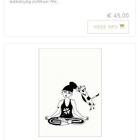
dubbelzijdig zichtbaar Afm...
€ 45,00
MEER INFO