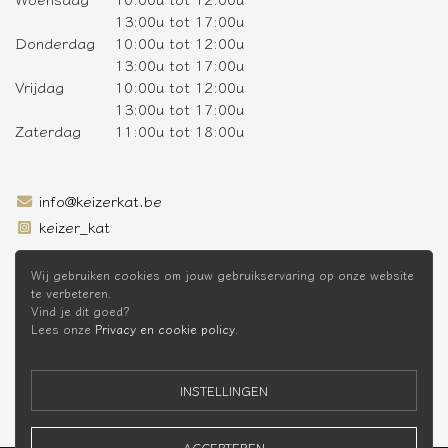
13:00u tot 17:00u
Donderdag
10:00u tot 12:00u
13:00u tot 17:00u
Vrijdag
10:00u tot 12:00u
13:00u tot 17:00u
Zaterdag
11:00u tot 18:00u
info@keizerkat.be
keizer_kat
SCHRIJF JE IN OP DE NIEUWSBRIEF
Wij gebruiken cookies om jouw gebruikservaring op onze website
te verbeteren.
Vind je dit goed?
Lees onze
Privacy en cookie policy
.
* Niet cumuleerbaar met andere kortingen
INSTELLINGEN
ACCEPTEREN