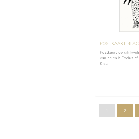
POSTKAART BLACK
Postkaart op dik kwalit
van helen b Exclusie
Kleu...
1
2