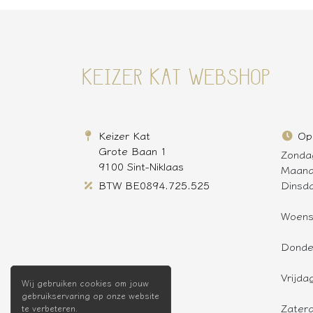
KEIZER KAT WEBSHOP
Keizer Kat
Op
Grote Baan 1
Zonda
9100 Sint-Niklaas
Maan
BTW BE0894.725.525
Dinsd
Woen
Donde
Vrijda
Wij gebruiken cookies om jouw
gebruikservaring op onze website
Zater
te verbeteren.