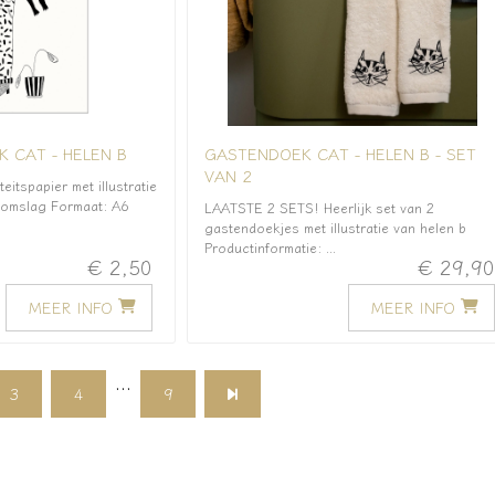
 CAT - HELEN B
GASTENDOEK CAT - HELEN B - SET
VAN 2
eitspapier met illustratie
f omslag Formaat: A6
LAATSTE 2 SETS! Heerlijk set van 2
gastendoekjes met illustratie van helen b
Productinformatie: ...
€ 2,50
€ 29,9
MEER INFO
MEER INFO
...
3
4
9