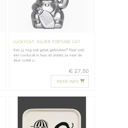
LUCKYCAT, SILVER FORTUNE CAT
Kan jij nog wat geluk gebruiken? Haal snel
een Luckycat in huis en plaats ze naar de
deur zodat z...
0
€ 27,50
MEER INFO