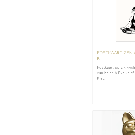
POSTKAART ZEN W
B
Postkaart op dik kwalit
van helen b Exclusie
Kleu...