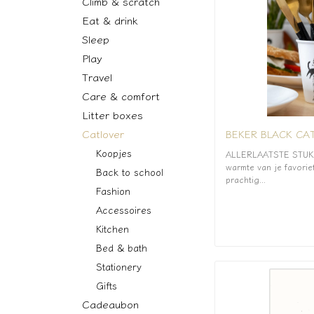
Climb & scratch
Eat & drink
Sleep
Play
Travel
Care & comfort
Litter boxes
Catlover
BEKER BLACK CAT
Koopjes
ALLERLAATSTE STUK! 
warmte van je favoriet
Back to school
prachtig...
Fashion
Accessoires
Kitchen
Bed & bath
Stationery
Gifts
Cadeaubon