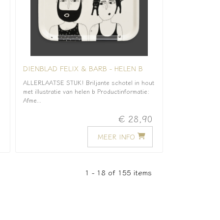
DIENBLAD FELIX & BARB - HELEN B
ALLERLAATSE STUK! Briljante schotel in hout
met illustratie van helen b Productinformatie:
Afme...
0
€ 28,90
MEER INFO
1 - 18 of 155 items