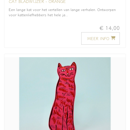
CAT BLADWIJZER - ORANGE
Een lange kat voor het vertellen van lange verhalen. Ontworpen
voor kattenliefhebbers het hele ja...
€ 14,00
MEER INFO