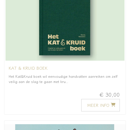
KAT & KRUID BOEK
Het Kat&Kruid boek wil eenvoudige handvatten aanreiken om zelf
veilig aan de slag te gaan met kru...
€ 30,00
MEER INFO