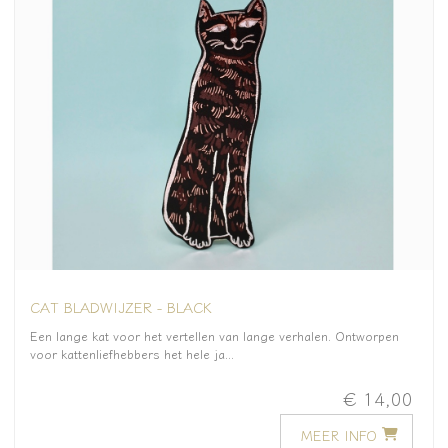
CAT BLADWIJZER - BLACK
Een lange kat voor het vertellen van lange verhalen. Ontworpen
voor kattenliefhebbers het hele ja...
€ 14,00
MEER INFO