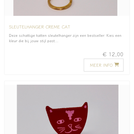
SLEUTELHANGER CREME CAT
Deze schattige katten sleutelhanger zijn een bestseller. Kies een
kleur die bij jouw stijl past....
€ 12,00
MEER INFO