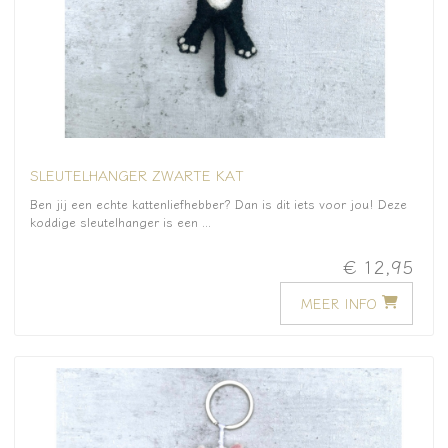
SLEUTELHANGER ZWARTE KAT
Ben jij een echte kattenliefhebber? Dan is dit iets voor jou! Deze
koddige sleutelhanger is een ...
€ 12,95
MEER INFO