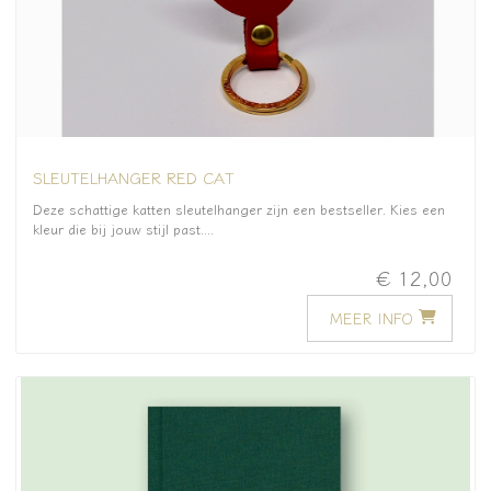
SLEUTELHANGER RED CAT
Deze schattige katten sleutelhanger zijn een bestseller. Kies een
kleur die bij jouw stijl past....
€ 12,00
MEER INFO