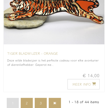
TIGER BLADWIJZER - ORANGE
Deze wilde bladwijzer is het perfecte cadeau voor elke avonturier
of dierenliefhebber. Geperst me...
€ 14,00
MEER INFO
1 - 18 of 44 items
1
2
3