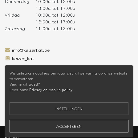
Donderdag
10:00u tot 12:00u
13:00u tot 17:00u
Vrijdag
10:00u tot 12:00u
13:00u tot 17:00u
Zaterdag
11:00u tot 18:00u
info@keizerkat.be
keizer_kat
SCHRIJF JE IN OP DE NIEUWSBRIEF
Wij gebruiken cookies om jouw gebruikservaring op onze website
te verbeteren.
Vind je dit goed?
Lees onze
Privacy en cookie policy
.
* Niet cumuleerbaar met andere kortingen
INSTELLINGEN
ACCEPTEREN
Keizer Kat Webshop © 2026 -
Privacy Policy
-
Voorwaarden
Webshop