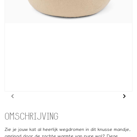
OMSCHRIJVING
Zie je jouw kat al heerlijk wegdromen in dit knusse mandje,
omringd door de zachte warmte van pure wol? Deze