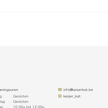
eningsuren
info@keizerkat.be
g
Gesloten
keizer_kat
dag
Gesloten
ag
10:00u tot 12:00u