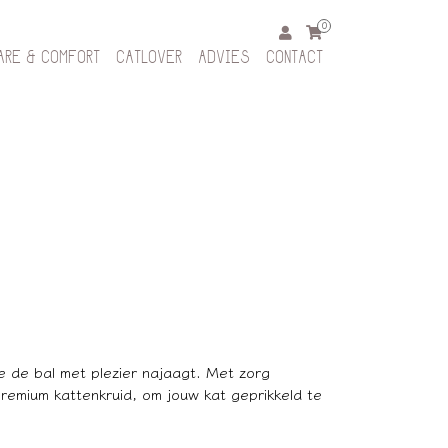
0
ARE & COMFORT
CATLOVER
ADVIES
CONTACT
e de bal met plezier najaagt. Met zorg
premium kattenkruid, om jouw kat geprikkeld te