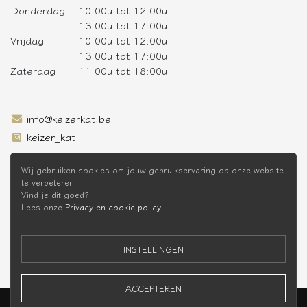
Donderdag
10:00u tot 12:00u
13:00u tot 17:00u
Vrijdag
10:00u tot 12:00u
13:00u tot 17:00u
Zaterdag
11:00u tot 18:00u
info@keizerkat.be
keizer_kat
SCHRIJF JE IN OP DE NIEUWSBRIEF
Wij gebruiken cookies om jouw gebruikservaring op onze website
te verbeteren.
Vind je dit goed?
Lees onze
Privacy en cookie policy
.
* Niet cumuleerbaar met andere kortingen
INSTELLINGEN
ACCEPTEREN
Keizer Kat Webshop © 2026 -
Privacy Policy
-
Voorwaarden