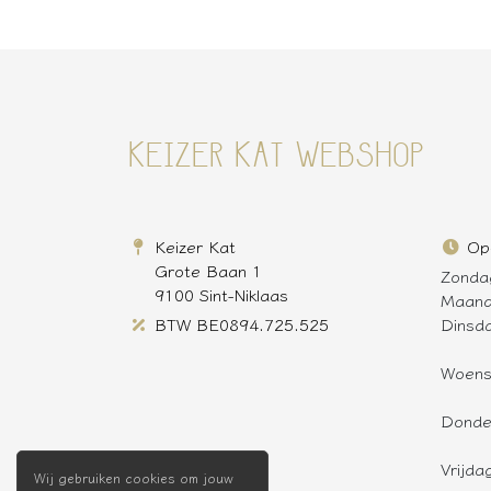
KEIZER KAT WEBSHOP
Keizer Kat
Op
Grote Baan 1
Zonda
9100 Sint-Niklaas
Maan
BTW BE0894.725.525
Dinsd
Woen
Donde
Vrijda
Wij gebruiken cookies om jouw