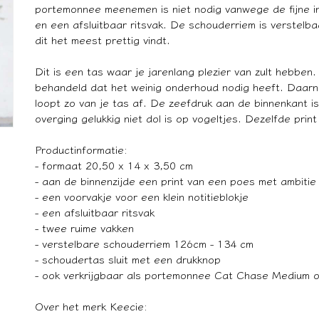
portemonnee meenemen is niet nodig vanwege de fijne in
en een afsluitbaar ritsvak. De schouderriem is verstelba
dit het meest prettig vindt.
Dit is een tas waar je jarenlang plezier van zult hebben
behandeld dat het weinig onderhoud nodig heeft. Daar
loopt zo van je tas af. De zeefdruk aan de binnenkant i
overging gelukkig niet dol is op vogeltjes. Dezelfde pri
Productinformatie:
- formaat 20,50 x 14 x 3,50 cm
- aan de binnenzijde een print van een poes met ambitie
- een voorvakje voor een klein notitieblokje
- een afsluitbaar ritsvak
- twee ruime vakken
- verstelbare schouderriem 126cm - 134 cm
- schoudertas sluit met een drukknop
- ook verkrijgbaar als portemonnee Cat Chase Medium o
Over het merk Keecie: