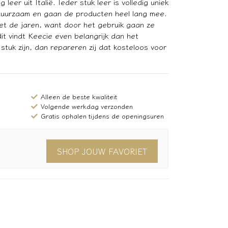
er uit Italië. Ieder stuk leer is volledig uniek
jk duurzaam en gaan de producten heel lang mee.
et de jaren, want door het gebruik gaan ze
it vindt Keecie even belangrijk dan het
tuk zijn, dan repareren zij dat kosteloos voor
Alleen de beste kwaliteit
Volgende werkdag verzonden
Gratis ophalen tijdens de openingsuren
SHOP JOUW FAVORIET