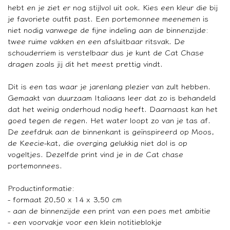
hebt en je ziet er nog stijlvol uit ook. Kies een kleur die bij
je favoriete outfit past. Een portemonnee meenemen is
niet nodig vanwege de fijne indeling aan de binnenzijde:
twee ruime vakken en een afsluitbaar ritsvak. De
schouderriem is verstelbaar dus je kunt de Cat Chase
dragen zoals jij dit het meest prettig vindt.
Dit is een tas waar je jarenlang plezier van zult hebben.
Gemaakt van duurzaam Italiaans leer dat zo is behandeld
dat het weinig onderhoud nodig heeft. Daarnaast kan het
goed tegen de regen. Het water loopt zo van je tas af.
De zeefdruk aan de binnenkant is geïnspireerd op Moos,
de Keecie-kat, die overging gelukkig niet dol is op
vogeltjes. Dezelfde print vind je in de Cat chase
portemonnees.
Productinformatie:
- formaat 20,50 x 14 x 3,50 cm
- aan de binnenzijde een print van een poes met ambitie
- een voorvakje voor een klein notitieblokje