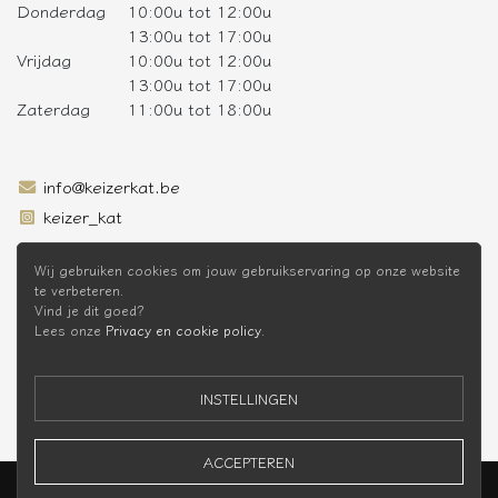
Donderdag
10:00u tot 12:00u
13:00u tot 17:00u
Vrijdag
10:00u tot 12:00u
13:00u tot 17:00u
Zaterdag
11:00u tot 18:00u
info@keizerkat.be
keizer_kat
SCHRIJF JE IN OP DE NIEUWSBRIEF
Wij gebruiken cookies om jouw gebruikservaring op onze website
te verbeteren.
Vind je dit goed?
Lees onze
Privacy en cookie policy
.
* Niet cumuleerbaar met andere kortingen
INSTELLINGEN
ACCEPTEREN
Keizer Kat Webshop © 2026 -
Privacy Policy
-
Voorwaarden