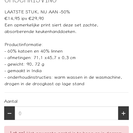
LAATSTE STUK, NU AAN -50%
€14,95 ipv €29,90
Een opmerkelijke print siert deze set zachte,
absorberende keukenhanddoeken.
Productinformatie:
- 60% katoen en 40% linnen
- afmetingen: 71,1 x45,7 x 0,3 cm
- gewicht: 90, 72 g
- gemaakt in India
- onderhoudinstructies: warm wassen in de wasmachine,
drogen in de droogkast op lage stand
Aantal
Let op!
Het gewenste aantal is te hoog en is daarom