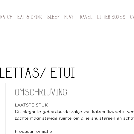
CRATCH
EAT & DRINK
SLEEP
PLAY
TRAVEL
LITTER BOXES
C
LETTAS/ ETUI
OMSCHRIJVING
LAATSTE STUK
Dit elegante geborduurde zakje van katoenfluweel is ver
zachte maar stevige ruimte om al je snuisterijen en scha
Productinformatie: