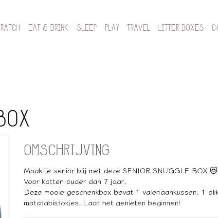
CRATCH
EAT & DRINK
SLEEP
PLAY
TRAVEL
LITTER BOXES
C
BOX
OMSCHRIJVING
Maak je senior blij met deze SENIOR SNUGGLE BOX 😻
Voor katten ouder dan 7 jaar.
Deze mooie geschenkbox bevat 1 valeriaankussen, 1 blikj
matatabistokjes. Laat het genieten beginnen!