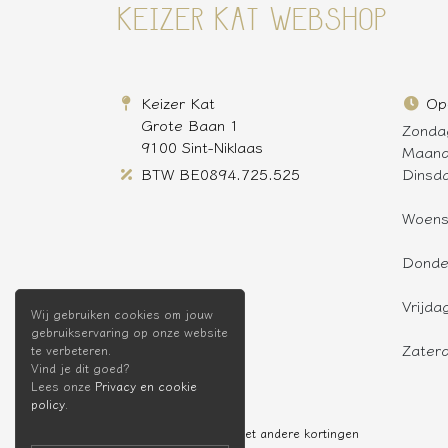
KEIZER KAT WEBSHOP
Keizer Kat
Op
Grote Baan 1
Zonda
9100 Sint-Niklaas
Maan
BTW BE0894.725.525
Dinsd
Woen
Donde
Vrijda
Wij gebruiken cookies om jouw
gebruikservaring op onze website
Zater
te verbeteren.
Vind je dit goed?
Lees onze
Privacy en cookie
policy
.
* Niet cumuleerbaar met andere kortingen