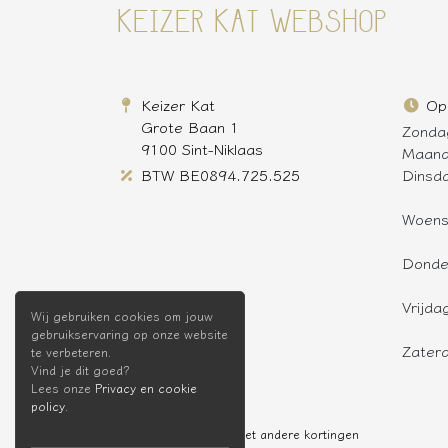
KEIZER KAT WEBSHOP
Keizer Kat
Op
Grote Baan 1
Zonda
9100 Sint-Niklaas
Maan
BTW BE0894.725.525
Dinsd
Woen
Donde
Vrijda
Wij gebruiken cookies om jouw
gebruikservaring op onze website
Zater
te verbeteren.
Vind je dit goed?
Lees onze
Privacy en cookie
policy
.
* Niet cumuleerbaar met andere kortingen