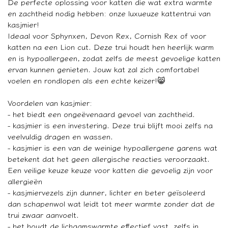
De perfecte oplossing voor katten die wat extra warmte
en zachtheid nodig hebben: onze luxueuze kattentrui van
kasjmier!
Ideaal voor Sphynxen, Devon Rex, Cornish Rex of voor
katten na een Lion cut. Deze trui houdt hen heerlijk warm
en is hypoallergeen, zodat zelfs de meest gevoelige katten
ervan kunnen genieten. Jouw kat zal zich comfortabel
voelen en rondlopen als een echte keizer!😸
Voordelen van kasjmier:
- het biedt een ongeëvenaard gevoel van zachtheid.
- kasjmier is een investering. Deze trui blijft mooi zelfs na
veelvuldig dragen en wassen.
- kasjmier is een van de weinige hypoallergene garens wat
betekent dat het geen allergische reacties veroorzaakt.
Een veilige keuze keuze voor katten die gevoelig zijn voor
allergieën
- kasjmiervezels zijn dunner, lichter en beter geïsoleerd
dan schapenwol wat leidt tot meer warmte zonder dat de
trui zwaar aanvoelt.
- het houdt de lichaamswarmte effectief vast, zelfs in