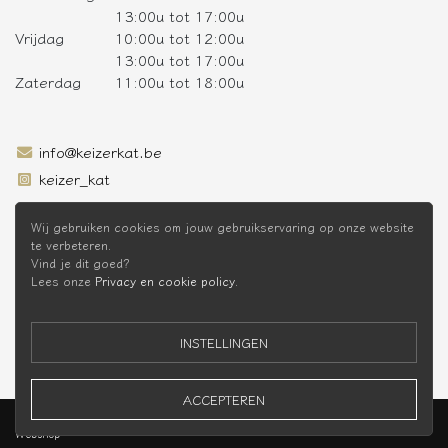
13:00u tot 17:00u
Vrijdag
10:00u tot 12:00u
13:00u tot 17:00u
Zaterdag
11:00u tot 18:00u
info@keizerkat.be
keizer_kat
SCHRIJF JE IN OP DE NIEUWSBRIEF
Wij gebruiken cookies om jouw gebruikservaring op onze website
te verbeteren.
Vind je dit goed?
Lees onze
Privacy en cookie policy
.
* Niet cumuleerbaar met andere kortingen
INSTELLINGEN
ACCEPTEREN
Keizer Kat Webshop © 2026 -
Privacy Policy
-
Voorwaarden
Webshop