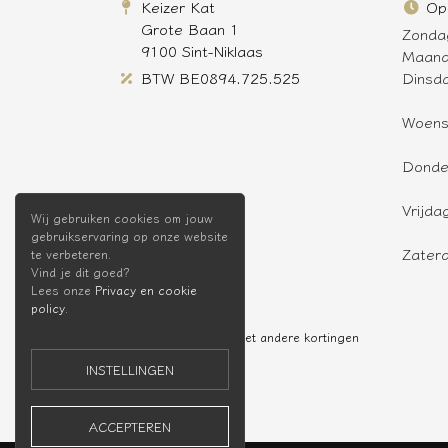
Keizer Kat
Op
Grote Baan 1
Zonda
9100 Sint-Niklaas
Maan
BTW BE0894.725.525
Dinsd
Woen
Donde
Vrijda
Wij gebruiken cookies om jouw
gebruikservaring op onze website
Zater
te verbeteren.
Vind je dit goed?
Lees onze
Privacy en cookie
policy
.
* Niet cumuleerbaar met andere kortingen
INSTELLINGEN
ACCEPTEREN