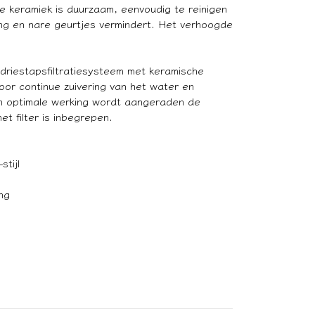
de keramiek is duurzaam, eenvoudig te reinigen
ming en nare geurtjes vermindert. Het verhoogde
driestapsfiltratiesysteem met keramische
voor continue zuivering van het water en
een optimale werking wordt aangeraden de
t filter is inbegrepen.
stijl
ng