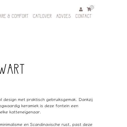
0
ARE & COMFORT
CATLOVER
ADVIES
CONTACT
WART
ol design met praktisch gebruiksgemak. Dankzij
ogwaardig keramiek is deze fontein een
 elke katteneigenaar.
minimalisme en Scandinavische rust, past deze