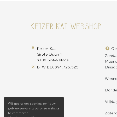
KEIZER KAT WEBSHOP
Keizer Kat
Op
Grote Baan 1
Zonda
9100 Sint-Niklaas
Maan
BTW BE0894.725.525
Dinsd
Woen
Donde
Vrijda
Wij gebruiken cookies om jouw
gebruikservaring op onze website
Zater
te verbeteren.