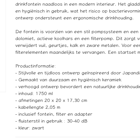
drinkfontein naadloos in een modern interieur. Het glad
en hygiënisch in gebruik, wat het risico op bacterievor
ontwerp ondersteunt een ergonomische drinkhouding.
De fontein is voorzien van een stil pompsysteem en een 
dolomiet, actieve koolhars en een filterpomp. Dit zorgt 
verwijdert vuil, geurtjes, kalk en zware metalen. Voor 
filterelementen maandelijks te vervangen. Een startset me
Productinformatie:
- Stijlvolle en tijdloos ontwerp geïnspireerd door Japandi-
- Gemaakt van duurzaam en hygiënisch keramiek
- verhoogd ontwerp bevordert een natuurlijke drinkhoudi
- inhoud: 1750 ml
- afmetingen 20 x 20 x 17,30 cm
- kabellengte 2,05 m
- inclusief fontein, filter en adapter
- fluisterstil in gebruik : 30-40 dB
- kleur: zwart