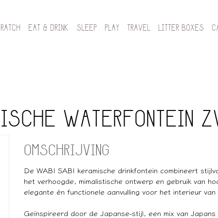
CRATCH
EAT & DRINK
SLEEP
PLAY
TRAVEL
LITTER BOXES
C
MISCHE WATERFONTEIN Z
OMSCHRIJVING
De WABI SABI keramische drinkfontein combineert stijlv
het verhoogde, mimalistische ontwerp en gebruik van ho
elegante én functionele aanvulling voor het interieur van
Geïnspireerd door de Japanse-stijl, een mix van Japans 