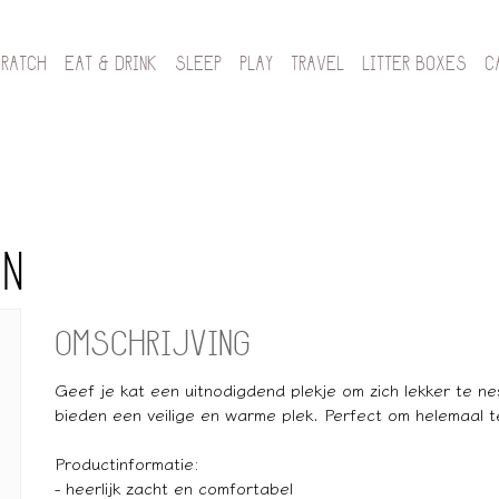
CRATCH
EAT & DRINK
SLEEP
PLAY
TRAVEL
LITTER BOXES
C
N
OMSCHRIJVING
Geef je kat een uitnodigdend plekje om zich lekker te n
bieden een veilige en warme plek. Perfect om helemaal 
Productinformatie:
- heerlijk zacht en comfortabel