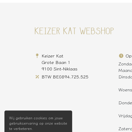
KEIZER KAT WEBSHOP
Keizer Kat
Op
Grote Baan 1
Zonda
9100 Sint-Niklaas
Maan
BTW BE0894.725.525
Dinsd
Woen
Donde
Vrijda
Wij gebruiken cookies om jouw
gebruikservaring op onze website
Zater
te verbeteren.