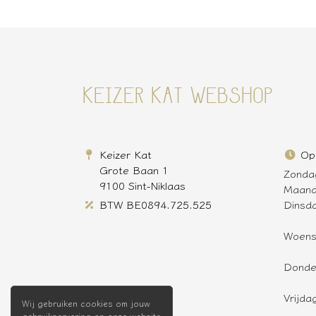
KEIZER KAT WEBSHOP
Keizer Kat
Op
Grote Baan 1
Zonda
9100 Sint-Niklaas
Maan
BTW BE0894.725.525
Dinsd
Woen
Donde
Vrijda
Wij gebruiken cookies om jouw