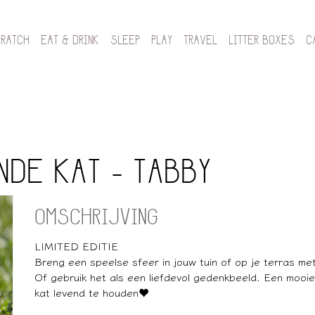
CRATCH
EAT & DRINK
SLEEP
PLAY
TRAVEL
LITTER BOXES
C
NDE KAT - TABBY
OMSCHRIJVING
LIMITED EDITIE
Breng een speelse sfeer in jouw tuin of op je terras me
Of gebruik het als een liefdevol gedenkbeeld. Een mooi
kat levend te houden♥️