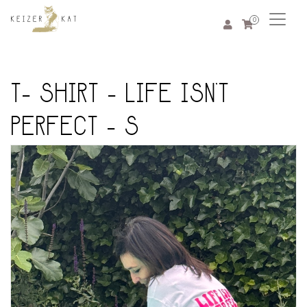
0
T- SHIRT - LIFE ISN’T
PERFECT - S