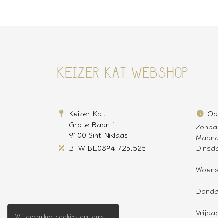
KEIZER KAT WEBSHOP
Keizer Kat
Op
Grote Baan 1
Zonda
9100 Sint-Niklaas
Maan
BTW BE0894.725.525
Dinsd
Woen
Donde
Vrijda
Wij gebruiken cookies om jouw