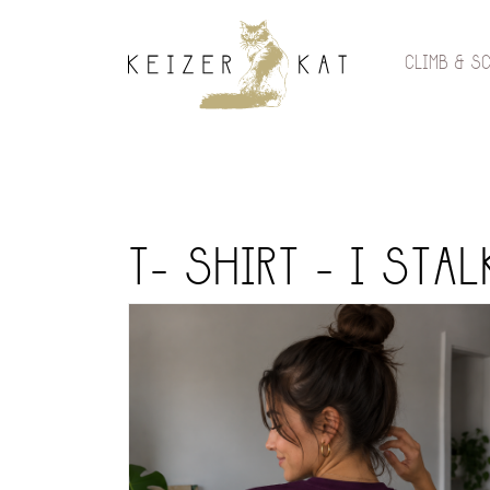
CLIMB & S
T- SHIRT - I STA