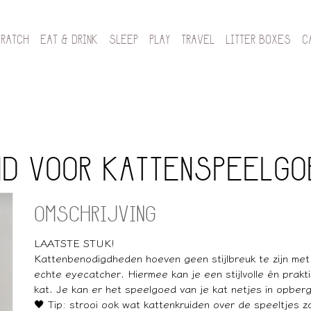
CRATCH
EAT & DRINK
SLEEP
PLAY
TRAVEL
LITTER BOXES
C
ND VOOR KATTENSPEELGO
OMSCHRIJVING
LAATSTE STUK!
Kattenbenodigdheden hoeven geen stijlbreuk te zijn met
echte eyecatcher. Hiermee kan je een stijlvolle én prak
kat. Je kan er het speelgoed van je kat netjes in opber
🖤 Tip: strooi ook wat kattenkruiden over de speeltjes