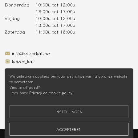
Donderdag
10:00u tot 12:00u
13:00u tot 17:00u
Vrijdag
10:00u tot 12:00u
13:00u tot 17:00u
Zaterdag
11:00u tot 18:00u
info@keizerkat.be
keizer_kat
SCHRIJF JE IN OP DE NIEUWSBRIEF
Wij gebruiken cookies om jouw gebruikservaring op onze website
te verbeteren.
Vind je dit goed?
Lees onze
Privacy en cookie policy
.
* Niet cumuleerbaar met andere kortingen
INSTELLINGEN
ACCEPTEREN
Keizer Kat Webshop © 2026 -
Privacy Policy
-
Voorwaarden