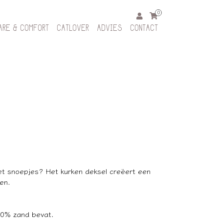
0
ARE & COMFORT
CATLOVER
ADVIES
CONTACT
et snoepjes? Het kurken deksel creëert een
en.
70% zand bevat.